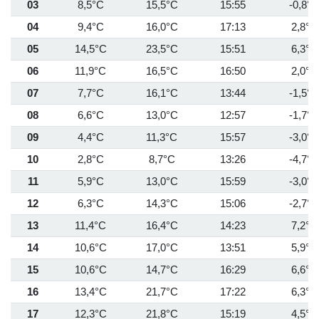
03
8,5°C
15,5°C
15:55
-0,8°C
04
9,4°C
16,0°C
17:13
2,8°C
05
14,5°C
23,5°C
15:51
6,3°C
06
11,9°C
16,5°C
16:50
2,0°C
07
7,7°C
16,1°C
13:44
-1,5°C
08
6,6°C
13,0°C
12:57
-1,7°C
09
4,4°C
11,3°C
15:57
-3,0°C
10
2,8°C
8,7°C
13:26
-4,7°C
11
5,9°C
13,0°C
15:59
-3,0°C
12
6,3°C
14,3°C
15:06
-2,7°C
13
11,4°C
16,4°C
14:23
7,2°C
14
10,6°C
17,0°C
13:51
5,9°C
15
10,6°C
14,7°C
16:29
6,6°C
16
13,4°C
21,7°C
17:22
6,3°C
17
12,3°C
21,8°C
15:19
4,5°C