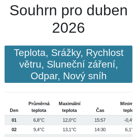
Souhrn pro duben
2026
Teplota, Srážky, Rychlost
větru, Sluneční záření,
Odpar, Nový sníh
Průměrná
Maximální
Minimál
Den
teplota
teplota
Čas
teplot
01
6,8°C
12,0°C
15:57
-0,4°C
02
9,4°C
13,1°C
14:30
6,1°C