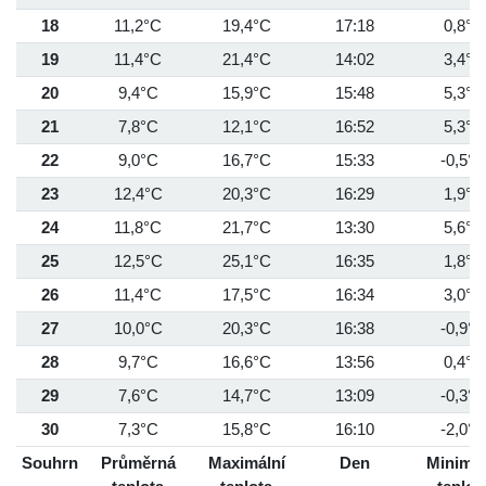
18
11,2°C
19,4°C
17:18
0,8°C
19
11,4°C
21,4°C
14:02
3,4°C
20
9,4°C
15,9°C
15:48
5,3°C
21
7,8°C
12,1°C
16:52
5,3°C
22
9,0°C
16,7°C
15:33
-0,5°C
23
12,4°C
20,3°C
16:29
1,9°C
24
11,8°C
21,7°C
13:30
5,6°C
25
12,5°C
25,1°C
16:35
1,8°C
26
11,4°C
17,5°C
16:34
3,0°C
27
10,0°C
20,3°C
16:38
-0,9°C
28
9,7°C
16,6°C
13:56
0,4°C
29
7,6°C
14,7°C
13:09
-0,3°C
30
7,3°C
15,8°C
16:10
-2,0°C
Souhrn
Průměrná
Maximální
Den
Minimál