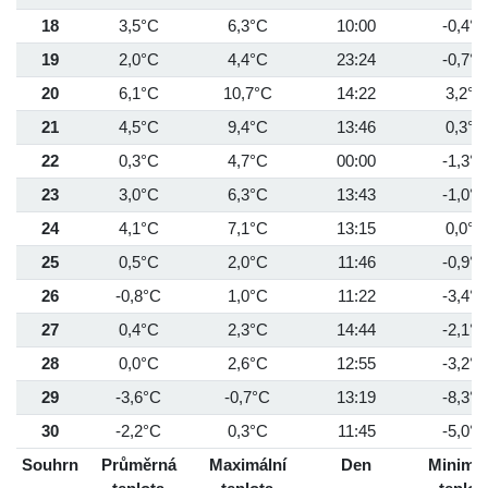
18
3,5°C
6,3°C
10:00
-0,4°C
19
2,0°C
4,4°C
23:24
-0,7°C
20
6,1°C
10,7°C
14:22
3,2°C
21
4,5°C
9,4°C
13:46
0,3°C
22
0,3°C
4,7°C
00:00
-1,3°C
23
3,0°C
6,3°C
13:43
-1,0°C
24
4,1°C
7,1°C
13:15
0,0°C
25
0,5°C
2,0°C
11:46
-0,9°C
26
-0,8°C
1,0°C
11:22
-3,4°C
27
0,4°C
2,3°C
14:44
-2,1°C
28
0,0°C
2,6°C
12:55
-3,2°C
29
-3,6°C
-0,7°C
13:19
-8,3°C
30
-2,2°C
0,3°C
11:45
-5,0°C
Souhrn
Průměrná
Maximální
Den
Minimál