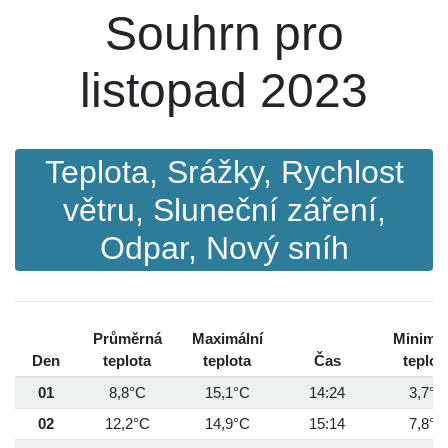
Souhrn pro
listopad 2023
Teplota, Srážky, Rychlost
větru, Sluneční záření,
Odpar, Nový sníh
Průměrná
Maximální
Minimál
Den
teplota
teplota
Čas
teplot
01
8,8°C
15,1°C
14:24
3,7°C
02
12,2°C
14,9°C
15:14
7,8°C